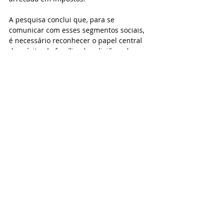
A pesquisa conclui que, para se 
comunicar com esses segmentos sociais, 
é necessário reconhecer o papel central 
do mérito, da família, da religião e da 
segurança na constituição das 
subjetividades populares. Desprezar 
essas dimensões como se fossem 
meramente conservadoras é um erro. A 
política precisa se aproximar da vida 
concreta, das expectativas e das 
experiências cotidianas dessas pessoas, 
propondo alternativas que respeitem 
seus valores e, ao mesmo tempo, 
apontem caminhos coletivos para o 
futuro.
Comunicação STILASP 🤝