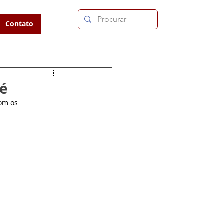
Contato
Fé
om os 