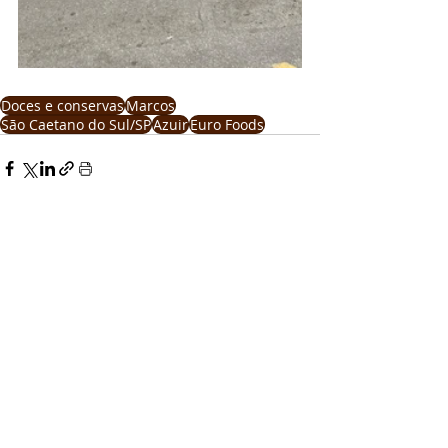
Doces e conservas
Marcos
São Caetano do Sul/SP
Azuir
Euro Foods