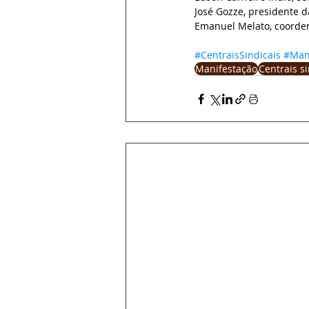
José Gozze, presidente d
Emanuel Melato, coorden
#CentraisSindicais
#Man
Manifestação
Centrais si