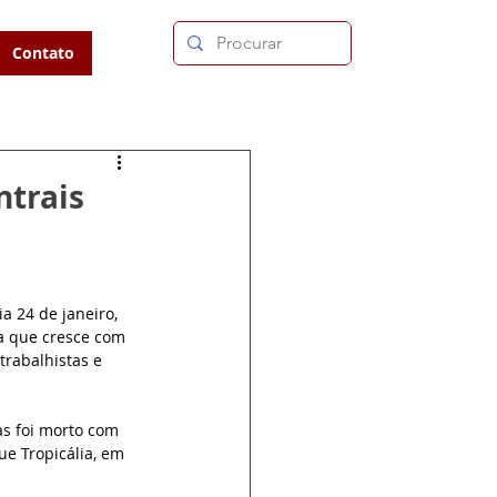
Contato
ntrais
a 24 de janeiro, 
a que cresce com 
trabalhistas e 
s foi morto com 
e Tropicália, em 