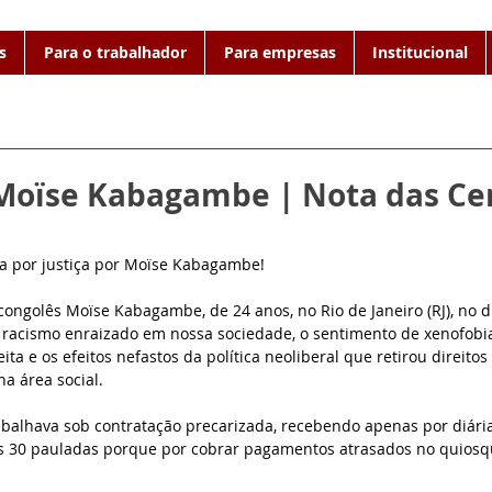
s
Para o trabalhador
Para empresas
Institucional
 Moïse Kabagambe | Nota das Ce
a por justiça por Moïse Kabagambe!
congolês Moïse Kabagambe, de 24 anos, no Rio de Janeiro (RJ), no di
o racismo enraizado em nossa sociedade, o sentimento de xenofobi
ta e os efeitos nefastos da política neoliberal que retirou direitos 
a área social.
abalhava sob contratação precarizada, recebendo apenas por diária
s 30 pauladas porque por cobrar pagamentos atrasados no quiosqu