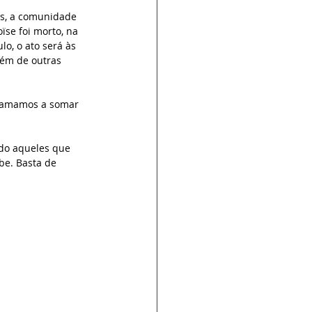
os, a comunidade 
se foi morto, na 
lo, o ato será às 
lém de outras 
chamamos a somar 
do aqueles que 
be. Basta de 