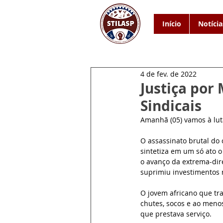
Início
Notícia
4 de fev. de 2022
Justiça por
Sindicais
Amanhã (05) vamos à lut
O assassinato brutal do 
sintetiza em um só ato 
o avanço da extrema-direi
suprimiu investimentos n
O jovem africano que tr
chutes, socos e ao meno
que prestava serviço.