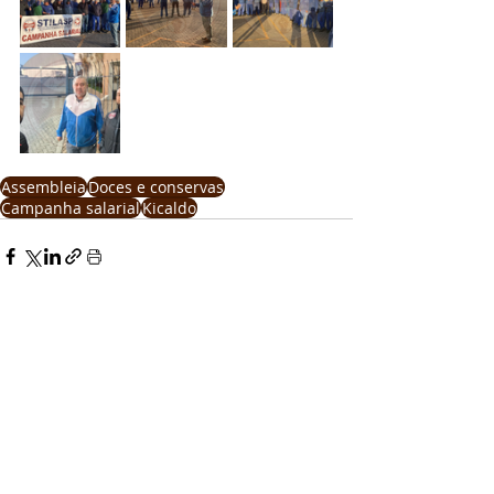
Assembleia
Doces e conservas
Campanha salarial
Kicaldo