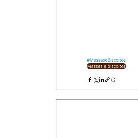
#MassaseBiscoitos
Massas e biscoitos