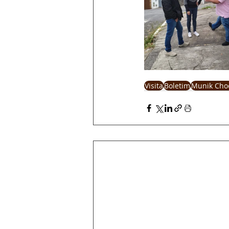
Visita
Boletim
Munik Cho