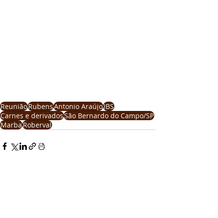
Reunião
Rubens
Antonio Araújo
JBS
Carnes e derivados
São Bernardo do Campo/SP
Marba
Roberval