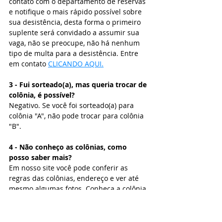
contato com o departamento de reservas 
e notifique o mais rápido possível sobre 
sua desistência, desta forma o primeiro 
suplente será convidado a assumir sua 
vaga, não se preocupe, não há nenhum 
tipo de multa para a desistência. Entre 
em contato 
CLICANDO AQUI.
3 - Fui sorteado(a), mas queria trocar de 
colônia, é possível?
Negativo. Se você foi sorteado(a) para 
colônia "A", não pode trocar para colônia 
"B".
4 - Não conheço as colônias, como 
posso saber mais?
Em nosso site você pode conferir as 
regras das colônias, endereço e ver até 
mesmo algumas fotos. Conheça a colônia 
de Bertioga 
CLICANDO AQUI
. Conheça a 
colônia de Mongaguá 
CLICANDO AQUI. 