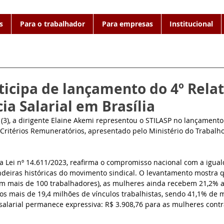
s
Para o trabalhador
Para empresas
Institucional
ticipa de lançamento do 4º Relat
ia Salarial em Brasília
(3), a dirigente Elaine Akemi representou o STILASP no lançamento 
 Critérios Remuneratórios, apresentado pelo Ministério do Trabalh
 Lei nº 14.611/2023, reafirma o compromisso nacional com a iguald
deiras históricas do movimento sindical. O levantamento mostra q
om mais de 100 trabalhadores), as mulheres ainda recebem 21,2% 
s mais de 19,4 milhões de vínculos trabalhistas, sendo 41,1% de 
alarial permanece expressiva: R$ 3.908,76 para as mulheres contr