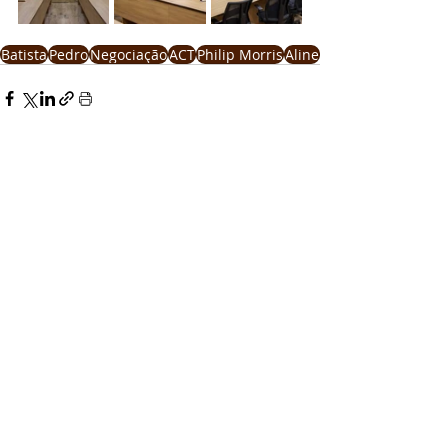
Batista
Pedro
Negociação
ACT
Philip Morris
Aline