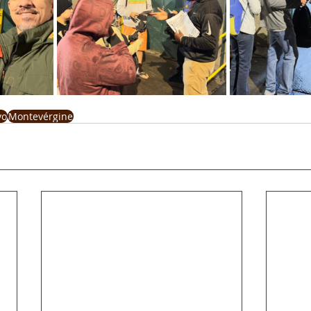
vo
Montevérgine