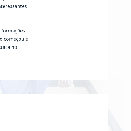
nteressantes
 informações
omo começou e
staca no