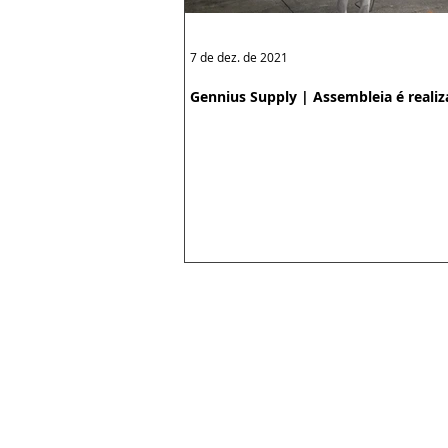
7 de dez. de 2021
Gennius Supply | Assembleia é reali
Sede: Avenida Celso Garcia, 1588 |
Subsede Osasco: Avenida João Batis
Subsede São Caetano: Rua Amazonas