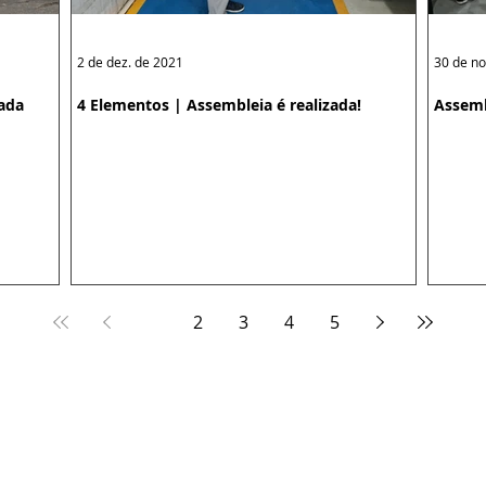
2 de dez. de 2021
30 de no
zada
4 Elementos | Assembleia é realizada!
Assemb
1
2
3
4
5
 Belém - São Paulo/SP| (11) 3019-3966 ou
(11) 2618-1422
ta, 27, Salas 205/206 - Centro | (11) 3682-9501
, 430 - Centro | (11) 4224-6569