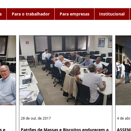
s
Para o trabalhador
Para empresas
Institucional
28 de out. de 2017
4 de abr
s e
Patrões de Massas e Biscoitos endurecem a
ASSEM