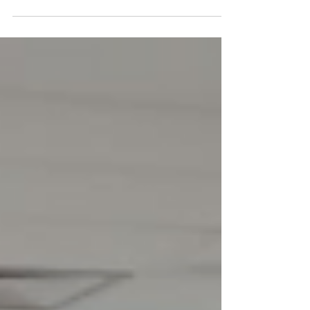
9 de dez. de 2024
STILASP realiza assembleia na Hershey's