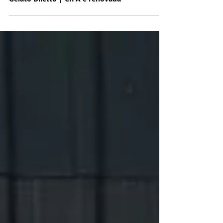
Gelato Diletto | CIPA é renovada