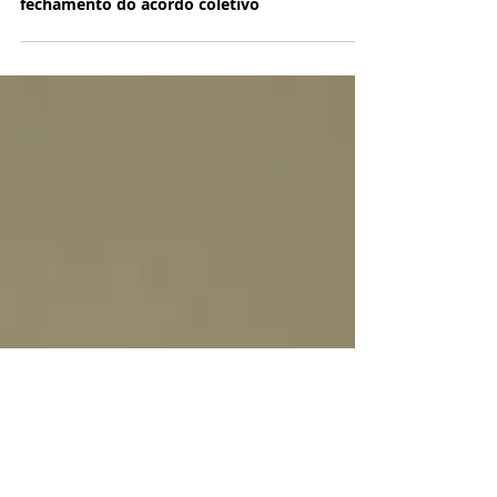
24 de ago. de 2016
Gelato Diletto | Trabalhadores aprovam
fechamento do acordo coletivo