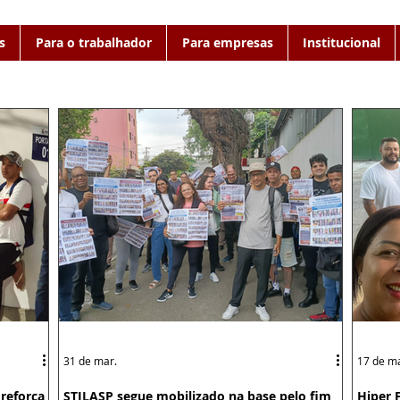
s
Para o trabalhador
Para empresas
Institucional
31 de mar.
17 de ma
reforça
STILASP segue mobilizado na base pelo fim
Hiper 