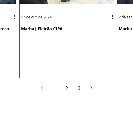
17 de out. de 2024
2 de set
resa
Marba| Eleição CIPA
Marba 
1
2
3
 Belém - São Paulo/SP| (11) 3019-3966 ou
(11) 2618-1422
ta, 27, Salas 205/206 - Centro | (11) 3682-9501
, 430 - Centro | (11) 4224-6569