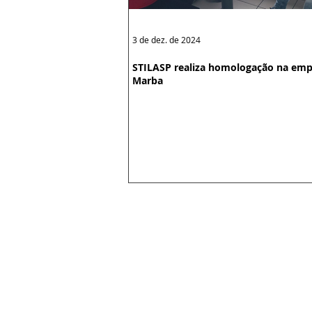
3 de dez. de 2024
STILASP realiza homologação na emp
Marba
Sede: Avenida Celso Garcia, 1588 |
Subsede Osasco: Avenida João Batis
Subsede São Caetano: Rua Amazonas