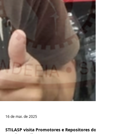
16 de mai. de 2025