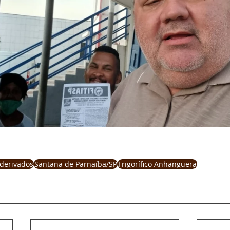
 derivados
Santana de Parnaíba/SP
Frigorífico Anhanguera