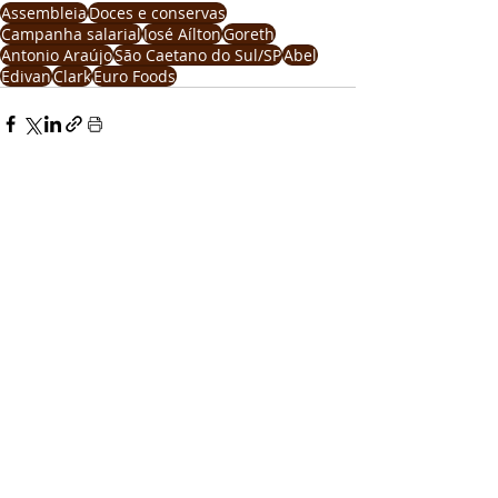
Assembleia
Doces e conservas
Campanha salarial
José Aílton
Goreth
Antonio Araújo
São Caetano do Sul/SP
Abel
Edivan
Clark
Euro Foods