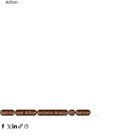
Ailton. 
Batista
José Aílton
Antonio Araújo
JBS
Nelson