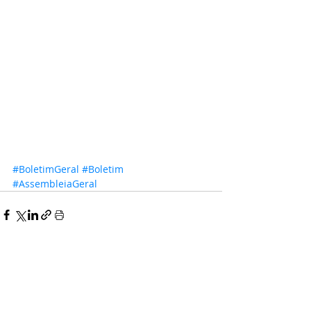
#BoletimGeral
#Boletim
#AssembleiaGeral