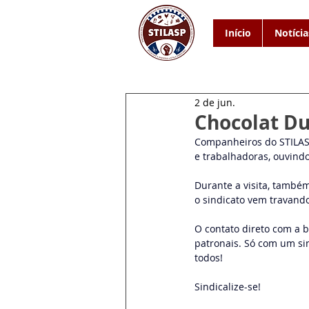
Início
Notícia
2 de jun.
Chocolat Du 
Companheiros do STILASP
e trabalhadoras, ouvind
Durante a visita, também
o sindicato vem travand
O contato direto com a b
patronais. Só com um sin
todos!
Sindicalize-se!