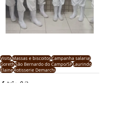
Visita
Massas e biscoitos
Campanha salarial
Goreth
São Bernardo do Campo/SP
Laurindo
Elaine
Rotisserie Demarchi