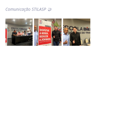
Comunicação STILASP 🤝
#FimDaEscala6x1
DIEESE