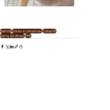
Batista
Doces e conservas
Cotia/SP
Kerry do Brasil
PPR