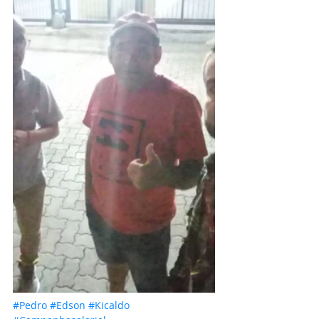
#Pedro
#Edson
#Kicaldo