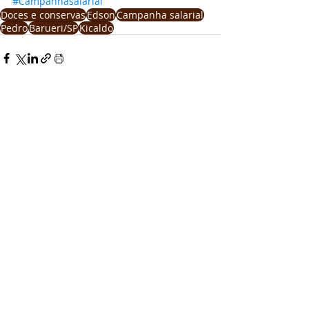
#Campanhasalarial
Doces e conservas
Edson
Campanha salarial
Pedro
Barueri/SP
Kicaldo