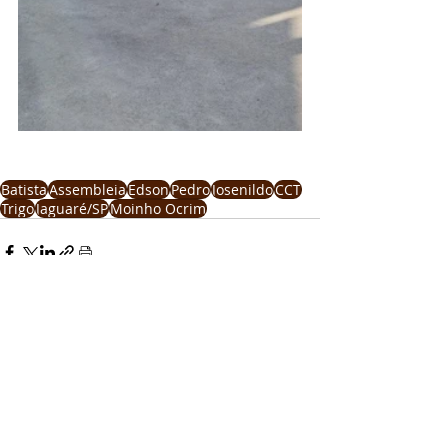
Batista
Assembleia
Edson
Pedro
Josenildo
CCT
Trigo
Jaguaré/SP
Moinho Ocrim