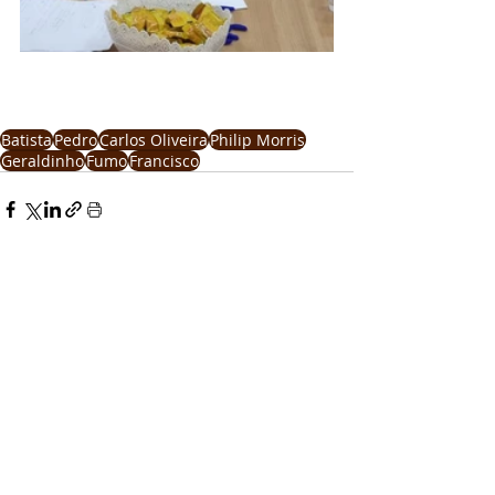
Batista
Pedro
Carlos Oliveira
Philip Morris
Geraldinho
Fumo
Francisco