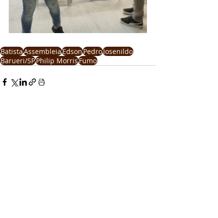
Batista
Assembleia
Edson
Pedro
Josenildo
Barueri/SP
Philip Morris
Fumo