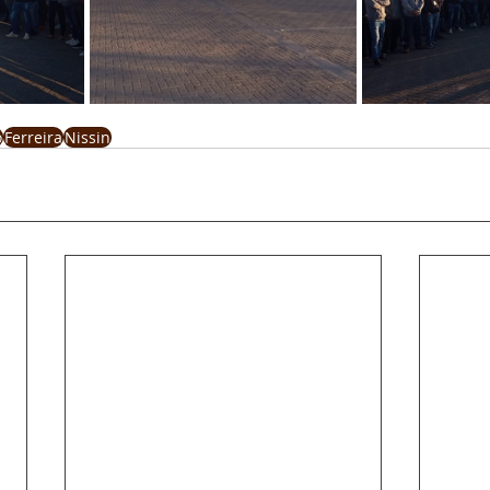
o
Ferreira
Nissin