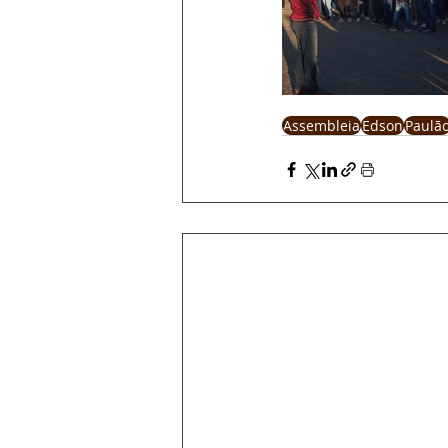
Assembleia
Edson
Paulã