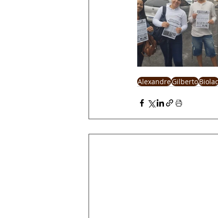
Alexandre
Gilberto
Biola