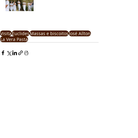
Visita
Euclides
Massas e biscoitos
José Aílton
La Vera Pasta