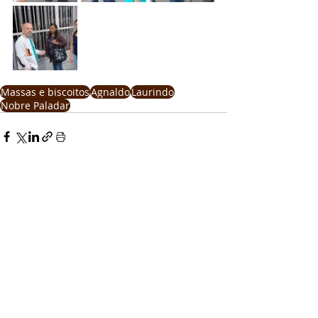
Massas e biscoitos
Agnaldo
Laurindo
Nobre Paladar