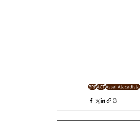
BRF
ACT
Assaí Atacadista