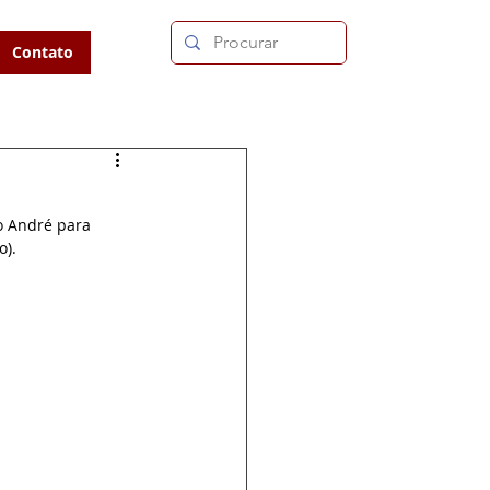
Contato
o André para 
o).