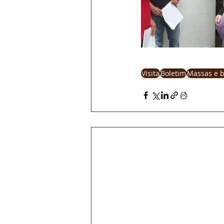
Visita
Boletim
Massas e b