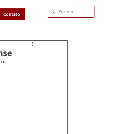
Contato
nse
m os 