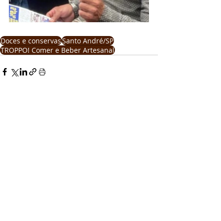
Doces e conservas
Santo André/SP
TROPPO! Comer e Beber Artesanal