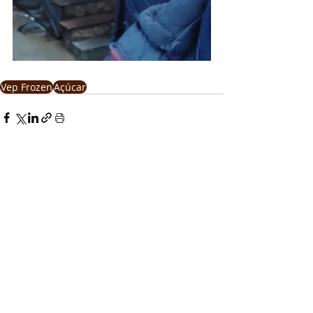
Vep Frozen
Açúcar