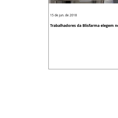
15 de jun. de 2018
Trabalhadores da Blisfarma elegem n
Sede: Avenida Celso Garcia, 1588 |
Subsede Osasco: Avenida João Batis
Subsede São Caetano: Rua Amazonas