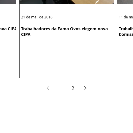
21 de mai. de 2018
11 de ma
ova CIPA
Trabalhadores da Fama Ovos elegem nova
Trabal
CIPA
Comiss
1
2
 Belém - São Paulo/SP| (11) 3019-3966 ou
(11) 2618-1422
ta, 27, Salas 205/206 - Centro | (11) 3682-9501
, 430 - Centro | (11) 4224-6569