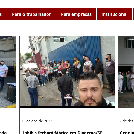
s
Para o trabalhador
Para empresas
Institucional
13 de abr. de 2022
7 de dez
zada
Habib's fechará fábrica em Diadema/SP
Genniu