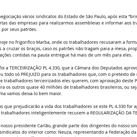
gociação vários sindicatos do Estado de São Paulo, após esta “bri
ortas das empresas para realizarmos assembleias e informar aos tr
 por seus patrões. 
 hoje no frigorifico Marba, onde os trabalhadores recusaram a form
s a cruzar os braços, caso os patrões não tragam para a mesa, pro
ações contidas na pauta entregue há mais de um mês para eles. 
 foi a TERCEIRIZAÇÃO PL 4.330, que a Câmara dos Deputados apro
u todo só PREJUIZO para os trabalhadores que, com o pretexto de r
e trabalhadores terceirizados eles querem, com aprovação deste Pr
ara os outros quase 40 milhões de trabalhadores brasileiros, ou sej
ma vamos deixa-lo bem maior. 
 que prejudicarão a vida dos trabalhadores se este PL 4.330 for a
s trabalhadores inteligentemente recusem a REGULARIZAÇÃO DA T
 nosso presidente Carlão, grande parte dos dirigentes do nosso sin
sindicatos do interior como: Neuza, representando a Federação da