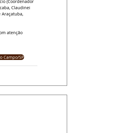
ccio (Coordenador 
caba, Claudinei 
 Araçatuba,  
com atenção 
do Campo/SP