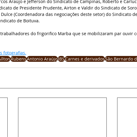
cos Araújo e Jefferson do Sindicato de Campinas, Roberto e Carlu
dicato de Presidente Prudente, Airton e Valdir do Sindicato de Soro
 Dulce (Coordenadora das negociações deste setor) do Sindicato de
indicato de Boituva. 
trabalhadores do frigorifico Marba que se mobilizaram par ouvir 
 fotografias.
Aílton
Rubens
Antonio Araújo
JBS
Carnes e derivados
São Bernardo 