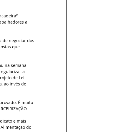
ncadeira” 
abalhadores a 
a de negociar dos 
postas que 
vou na semana 
egularizar a 
ojeto de Lei 
a, ao invés de 
provado. É muito 
ERCEIRIZAÇÃO. 
dicato e mais 
 Alimentação do 