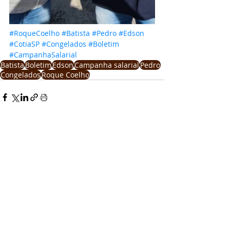
#RoqueCoelho
#Batista
#Pedro
#Edson
#CotiaSP
#Congelados
#Boletim
#CampanhaSalarial
Batista
Boletim
Edson
Campanha salarial
Pedro
Congelados
Roque Coelho